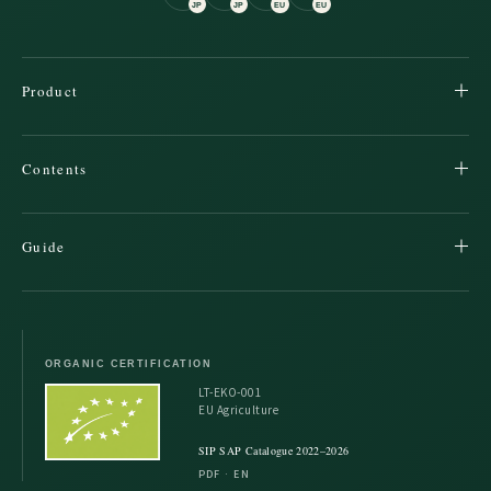
JP
JP
EU
EU
Product
Contents
Guide
ORGANIC CERTIFICATION
LT-EKO-001
EU Agriculture
SIP SAP Catalogue 2022–2026
PDF · EN