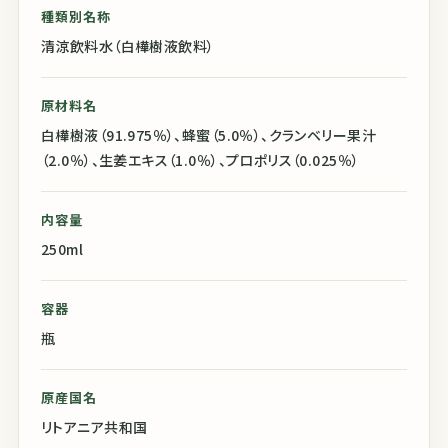
種類別名称
清涼飲料水（白樺樹液飲料）
原材料名
白樺樹液（91.975％）、蜂蜜（5.0％）、クランベリー果汁
（2.0％）、生姜エキス（1.0％）、プロポリス（0.025％）
内容量
250ml
容器
瓶
原産国名
リトアニア共和国